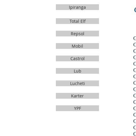
Ipiranga
Total Elf
Repsol
G
G
Mobil
G
G
Castrol
G
G
Lub
G
G
Lucheti
G
G
Karter
G
YPF
G
G
G
G
G