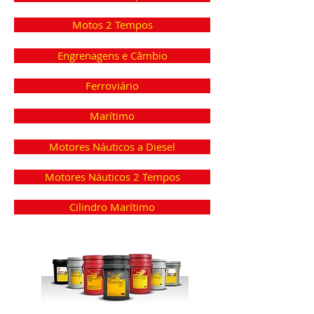
Motos 2 Tempos
Engrenagens e Câmbio
Ferroviário
Marítimo
Motores Náuticos a Diesel
Motores Náuticos 2 Tempos
Cilindro Marítimo