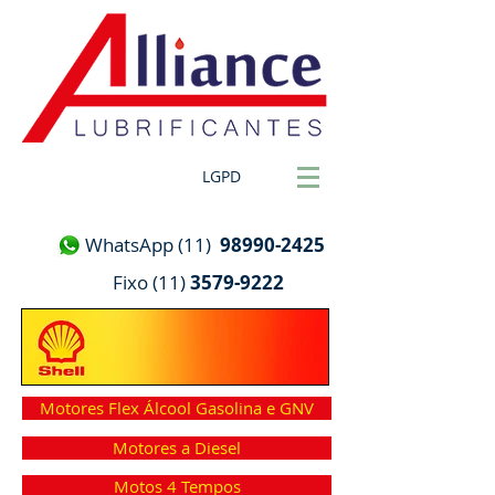
LGPD
WhatsApp (11)
98990-2425
Fixo (11)
3579-9222
Motores Flex Álcool Gasolina e GNV
Motores a Diesel
Motos 4 Tempos